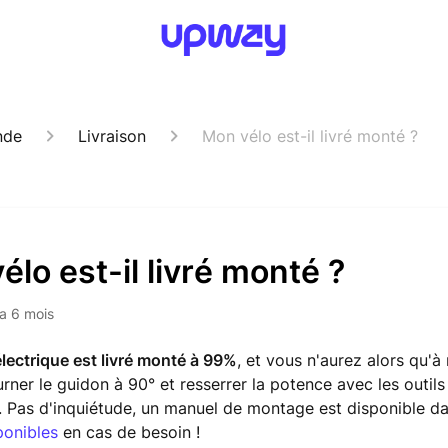
nde
Livraison
Mon vélo est-il livré monté ?
élo est-il livré monté ?
y a 6 mois
électrique est livré monté à 99%
, et vous n'aurez alors qu'à 
urner le guidon à 90° et resserrer la potence avec les outil
. Pas d'inquiétude, un manuel de montage est disponible da
ponibles
en cas de besoin !